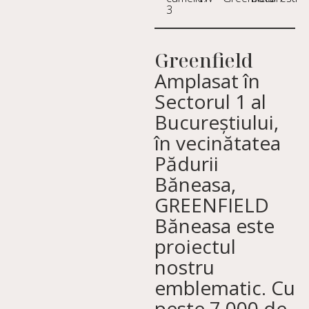
3
Greenfield
Amplasat în
Sectorul 1 al
Bucureștiului,
în vecinătatea
Pădurii
Băneasa,
GREENFIELD
Băneasa este
proiectul
nostru
emblematic. Cu
peste 7.000 de