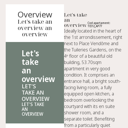
Overview
Let's take
an
Let's take an
Cod apartament:
overview
overview an
TEI12_AP77
Ideally located in the heart of
overview
the 1st arrondissement, right
next to Place Vendôme and
the Tuileries Gardens, on the
Let's
4ᵉ floor of a beautiful old
take
building, 53.70sqm
an
apartment in very good
condition. It comprises an
overview
entrance hall, a bright south-
LET'S
facing living room, a fully
TAKE AN
equipped open kitchen, a
OVERVIEW
bedroom overlooking the
LET'S TAKE
courtyard with its en suite
AN
shower room, and a
OVERVIEW
separate toilet. Benefiting
from a particularly quiet