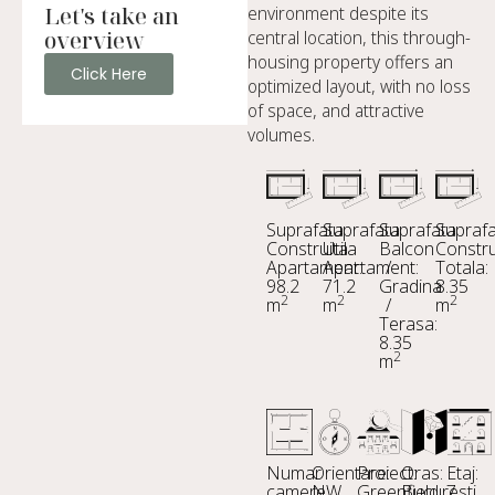
Let's take an
environment despite its
overview
central location, this through-
housing property offers an
Click Here
optimized layout, with no loss
of space, and attractive
volumes.
Suprafata
Suprafata
Suprafata
Supraf
Construita
Utila
Balcon
Constru
Apartament:
Apartament:
/
Totala:
98.2
71.2
Gradina
8.35
2
2
2
m
m
/
m
Terasa:
8.35
2
m
Numar
Orientare:
Proiect:
Oras:
Etaj:
camere:
NW
Greenfield
Bucuresti
7