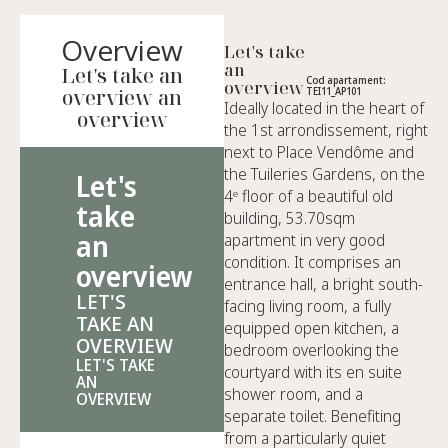
Overview
Let's take
an
Let's take an
Cod apartament:
overview
overview an
TEI11_AP101
Ideally located in the heart of
overview
the 1st arrondissement, right
next to Place Vendôme and
the Tuileries Gardens, on the
Let's
4ᵉ floor of a beautiful old
take
building, 53.70sqm
an
apartment in very good
condition. It comprises an
overview
entrance hall, a bright south-
LET'S
facing living room, a fully
TAKE AN
equipped open kitchen, a
OVERVIEW
bedroom overlooking the
LET'S TAKE
courtyard with its en suite
AN
shower room, and a
OVERVIEW
separate toilet. Benefiting
from a particularly quiet