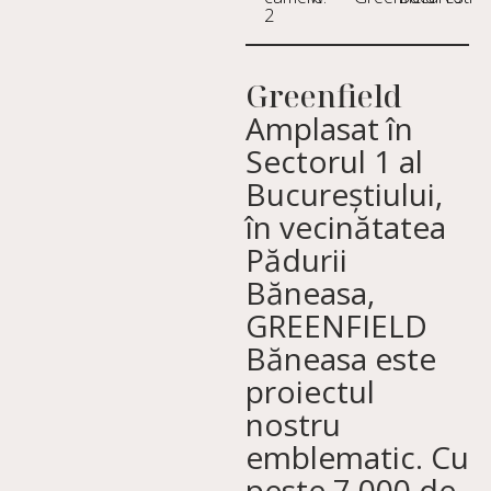
2
Greenfield
Amplasat în
Sectorul 1 al
Bucureștiului,
în vecinătatea
Pădurii
Băneasa,
GREENFIELD
Băneasa este
proiectul
nostru
emblematic. Cu
peste 7.000 de