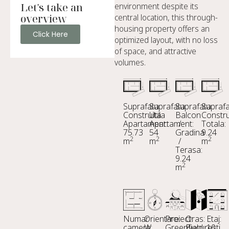
Let's take an
environment despite its
overview
central location, this through-
housing property offers an
Click Here
optimized layout, with no loss
of space, and attractive
volumes.
Suprafata
Suprafata
Suprafata
Supraf
Construita
Utila
Balcon
Constru
Apartament:
Apartament:
/
Totala:
75.73
54
Gradina
9.24
2
2
2
m
m
/
m
Terasa:
9.24
2
m
Numar
Orientare:
Proiect:
Oras:
Etaj:
camere:
W
Greenfield
Bucuresti
10