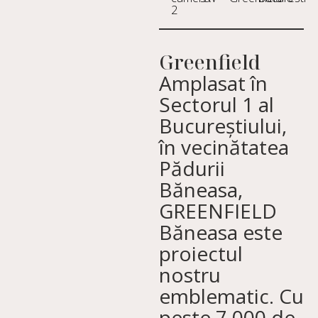
2
Greenfield
Amplasat în
Sectorul 1 al
Bucureștiului,
în vecinătatea
Pădurii
Băneasa,
GREENFIELD
Băneasa este
proiectul
nostru
emblematic. Cu
peste 7.000 de