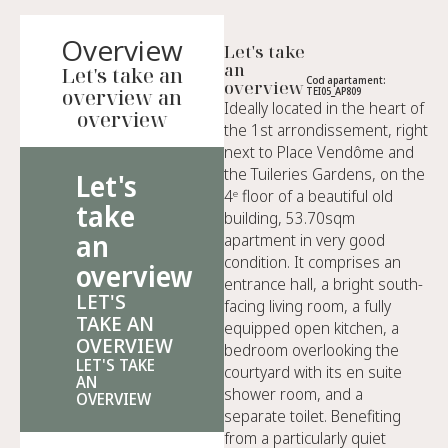
Overview
Let's take
an
Let's take an
Cod apartament:
overview
overview an
TEI05_AP809
Ideally located in the heart of
overview
the 1st arrondissement, right
next to Place Vendôme and
the Tuileries Gardens, on the
Let's
4ᵉ floor of a beautiful old
take
building, 53.70sqm
an
apartment in very good
condition. It comprises an
overview
entrance hall, a bright south-
LET'S
facing living room, a fully
TAKE AN
equipped open kitchen, a
OVERVIEW
bedroom overlooking the
LET'S TAKE
courtyard with its en suite
AN
shower room, and a
OVERVIEW
separate toilet. Benefiting
from a particularly quiet