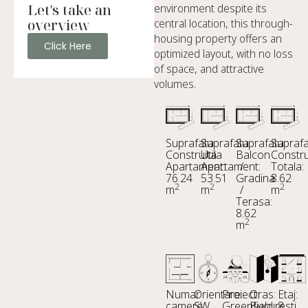
Let's take an
environment despite its
overview
central location, this through-
housing property offers an
Click Here
optimized layout, with no loss
of space, and attractive
volumes.
Suprafata
Suprafata
Suprafata
Supraf
Construita
Utila
Balcon
Constru
Apartament:
Apartament:
/
Totala:
76.24
53.51
Gradina
8.62
2
2
2
m
m
/
m
Terasa:
8.62
2
m
Numar
Orientare:
Proiect:
Oras:
Etaj:
camere:
SW
Greenfield
Bucuresti
8