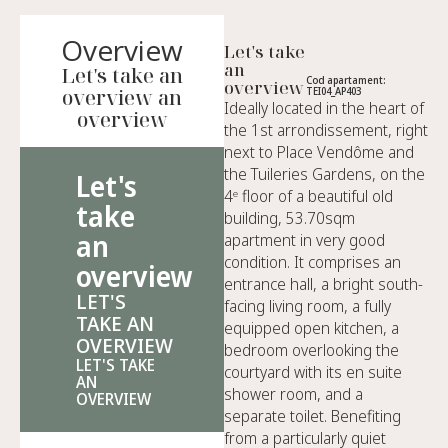
Overview
Let's take
an
Let's take an
Cod apartament:
overview
overview an
TEI04_AP403
Ideally located in the heart of
overview
the 1st arrondissement, right
next to Place Vendôme and
the Tuileries Gardens, on the
Let's
4ᵉ floor of a beautiful old
take
building, 53.70sqm
an
apartment in very good
condition. It comprises an
overview
entrance hall, a bright south-
LET'S
facing living room, a fully
TAKE AN
equipped open kitchen, a
OVERVIEW
bedroom overlooking the
LET'S TAKE
courtyard with its en suite
AN
shower room, and a
OVERVIEW
separate toilet. Benefiting
from a particularly quiet