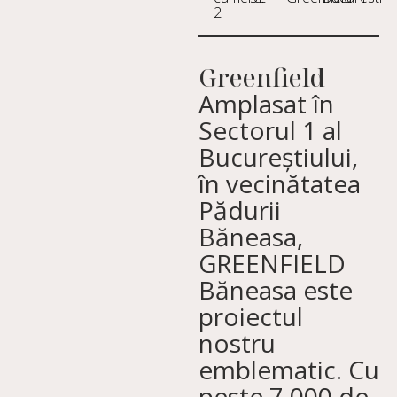
2
Greenfield
Amplasat în
Sectorul 1 al
Bucureștiului,
în vecinătatea
Pădurii
Băneasa,
GREENFIELD
Băneasa este
proiectul
nostru
emblematic. Cu
peste 7.000 de