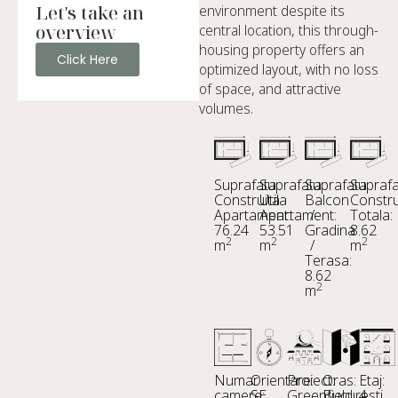
Let's take an
environment despite its
overview
central location, this through-
housing property offers an
Click Here
optimized layout, with no loss
of space, and attractive
volumes.
Suprafata
Suprafata
Suprafata
Supraf
Construita
Utila
Balcon
Constru
Apartament:
Apartament:
/
Totala:
76.24
53.51
Gradina
8.62
2
2
2
m
m
/
m
Terasa:
8.62
2
m
Numar
Orientare:
Proiect:
Oras:
Etaj:
camere:
SE
Greenfield
Bucuresti
4