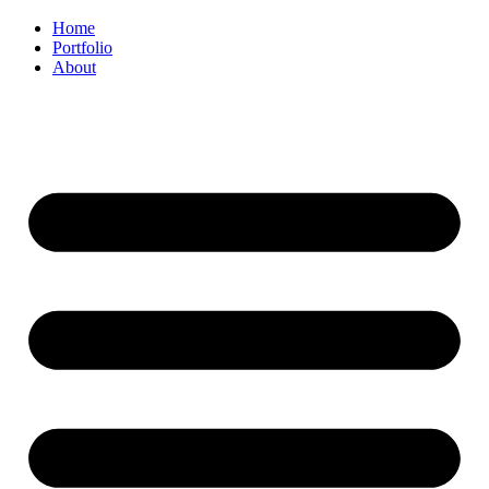
Home
Portfolio
About