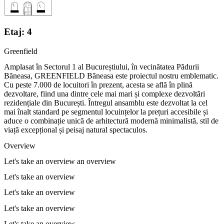
Etaj: 4
Greenfield
Amplasat în Sectorul 1 al Bucureștiului, în vecinătatea Pădurii
Băneasa, GREENFIELD Băneasa este proiectul nostru emblematic.
Cu peste 7.000 de locuitori în prezent, acesta se află în plină
dezvoltare, fiind una dintre cele mai mari și complexe dezvoltări
rezidențiale din București. Întregul ansamblu este dezvoltat la cel
mai înalt standard pe segmentul locuințelor la prețuri accesibile și
aduce o combinație unică de arhitectură modernă minimalistă, stil de
viață excepțional și peisaj natural spectaculos.
Overview
Let's take an overview an overview
Let's take an overview
Let's take an overview
Let's take an overview
Let's take an overview