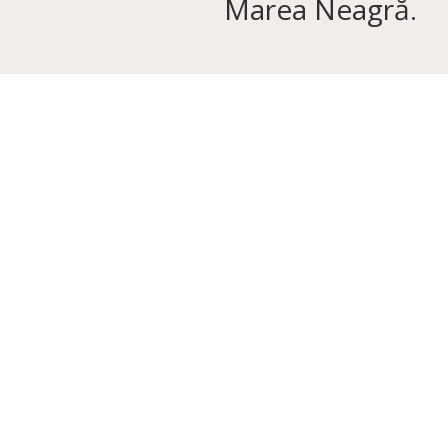
Marea Neagră.
Add Your Heading Text Here