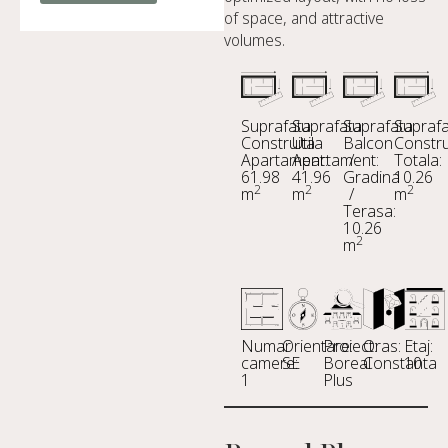
of space, and attractive
volumes.
Suprafata
Suprafata
Suprafata
Supraf
Construita
Utila
Balcon
Constru
Apartament:
Apartament:
/
Totala:
61.98
41.96
Gradina
10.26
2
2
2
m
m
/
m
Terasa:
10.26
2
m
Numar
Orientare:
Proiect:
Oras:
Etaj:
camere:
SE
Boreal
Constanta
10
1
Plus