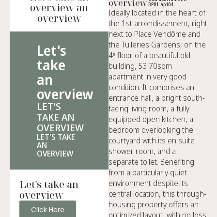
overview
overview an
BP01_ap104
Ideally located in the heart of
overview
the 1st arrondissement, right
next to Place Vendôme and
the Tuileries Gardens, on the
Let's
4ᵉ floor of a beautiful old
take
building, 53.70sqm
an
apartment in very good
condition. It comprises an
overview
entrance hall, a bright south-
LET'S
facing living room, a fully
TAKE AN
equipped open kitchen, a
OVERVIEW
bedroom overlooking the
LET'S TAKE
courtyard with its en suite
AN
shower room, and a
OVERVIEW
separate toilet. Benefiting
from a particularly quiet
Let's take an
environment despite its
overview
central location, this through-
housing property offers an
Click Here
optimized layout, with no loss