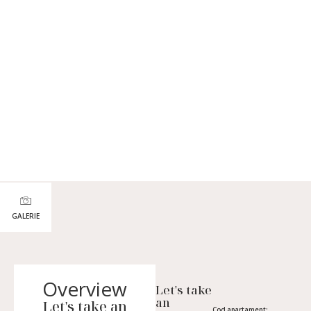
GALERIE
Overview
Let's take
an
Let's take an
Cod apartament: